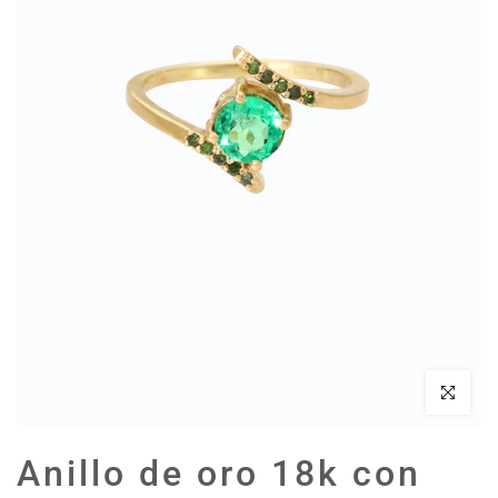
Haz clic par
Anillo de oro 18k con