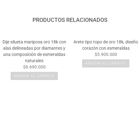
PRODUCTOS RELACIONADOS
Dije silueta mariposa oro 18k con
Arete tipo topo de oro 18k, diseño
alas delineadas por diamantes y
corazón con esmeraldas
una composición de esmeraldas
$5.900.000
naturales
AÑADIR AL CARRITO
$6.690.000
AÑADIR AL CARRITO