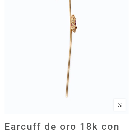
Haz clic par
Earcuff de oro 18k con