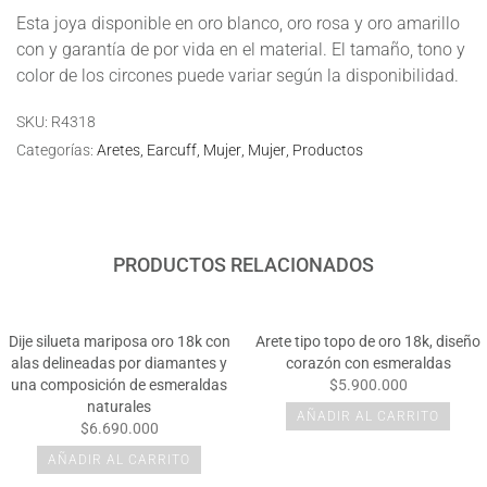
Esta joya disponible en oro blanco, oro rosa y oro amarillo
con y garantía de por vida en el material. El tamaño, tono y
color de los circones puede variar según la disponibilidad.
SKU:
R4318
Categorías:
Aretes
Earcuff
Mujer
Mujer
Productos
PRODUCTOS RELACIONADOS
Dije silueta mariposa oro 18k con
Arete tipo topo de oro 18k, diseño
alas delineadas por diamantes y
corazón con esmeraldas
una composición de esmeraldas
$5.900.000
naturales
AÑADIR AL CARRITO
$6.690.000
AÑADIR AL CARRITO