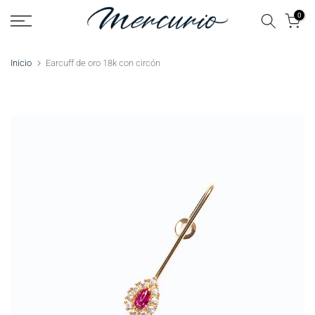
Saltar
0
al
contenido
Inicio
Earcuff de oro 18k con circón