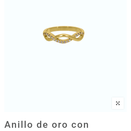
Haz clic par
Anillo de oro con