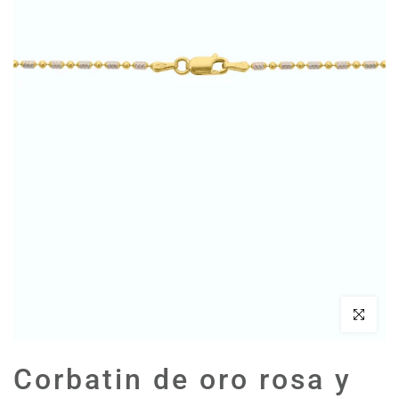
Haz clic par
Corbatin de oro rosa y