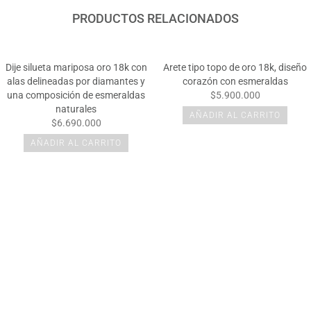
PRODUCTOS RELACIONADOS
Dije silueta mariposa oro 18k con
Arete tipo topo de oro 18k, diseño
alas delineadas por diamantes y
corazón con esmeraldas
una composición de esmeraldas
$5.900.000
naturales
AÑADIR AL CARRITO
$6.690.000
AÑADIR AL CARRITO