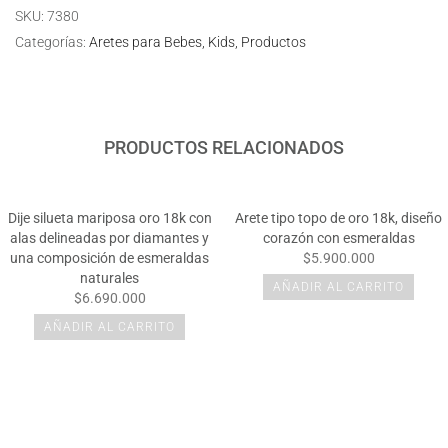
SKU:
7380
Categorías:
Aretes para Bebes
Kids
Productos
PRODUCTOS RELACIONADOS
Dije silueta mariposa oro 18k con
Arete tipo topo de oro 18k, diseño
alas delineadas por diamantes y
corazón con esmeraldas
una composición de esmeraldas
$5.900.000
naturales
AÑADIR AL CARRITO
$6.690.000
AÑADIR AL CARRITO