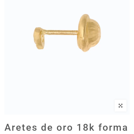
Haz clic par
Aretes de oro 18k forma